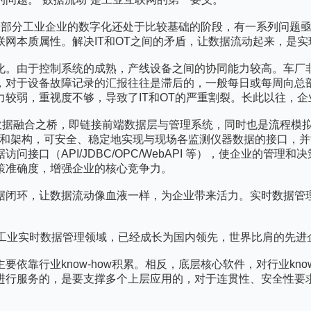
来看，大部分工业企业的数字化还处于比较基础的阶段，有一系列问
网本质属性。解决IT和OT之间的矛盾，让数据流动起来，是
化。由于控制系统的成熟，产线设备之间的协同能力较高。车厂
，对于设备故障记录的汇报往往是滞后的，一般每日或每周向总
较弱，重视度不够，导致了IT和OT的严重割裂。长此以往，
OT之间数据融合之桥，即链接前端数据层与管理系统，同时也是流
进的技术和架构，可安全、稳定地实现与现场各监测仪器数据的接口
接口（API/JDBC/OPC/WebAPI 等），使企业的管
策准确度，增强企业的核心竞争力。
据闭环，让数据流动像血液一样，为企业带来活力。实时数据管
在工业实时数据管理领域，已经成长为国内领先，世界比肩的先进
依靠行业know-how积累。相反，底层核心软件，对行业kno
进行服务的，是要支撑多个上层应用的，对于连贯性、安全性要