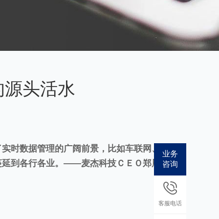
的源头活水
了实时数据管理的广阔前景，比如车联网、轨道
业务
蔓延到各行各业。——麦杰科技ＣＥＯ郑雁鹏在
咨询
客服电话