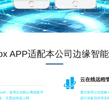
抢先体验>>
资料下载
sBox APP适配本公司边缘智
云在线远程
wifi，使用企业默认离线账号
通过使用云在线账
改，无需连线或上网。
进行采集启停等实