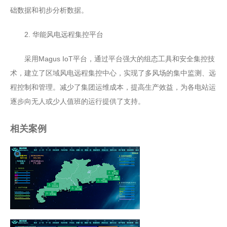
础数据和初步分析数据。
2. 华能风电远程集控平台
采用Magus IoT平台，通过平台强大的组态工具和安全集控技
术，建立了区域风电远程集控中心，实现了多风场的集中监测、远
程控制和管理。减少了集团运维成本，提高生产效益，为各电站运
逐步向无人或少人值班的运行提供了支持。
相关案例