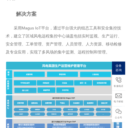
解决方案
采用Magus IoT平台，通过平台强大的组态工具和安全集控技
术，建立了
区域风电远程集控中心涵盖包括实时监视、生产运行、
安全管理、工单管理、资产管理、人员管理、人力资源、移动检修
及专业应用，实现了多风场的集中监测、远程控制和管理。
业务
咨询
客服电话
电子邮箱
公众号