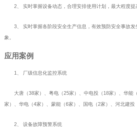
2、 实时掌握设备动态，合理安排使用计划，最大程度提
3、 实时掌握各阶段安全生产信息，有效预防安全事故
象。
应用案例
1、 厂级信息化监控系统
大唐（38家）、粤电（25家）、中电投（18家）、华能
家）、华电（4家）、蒙能（6家）、国电（2家）、河北建投
2、 设备故障预警系统