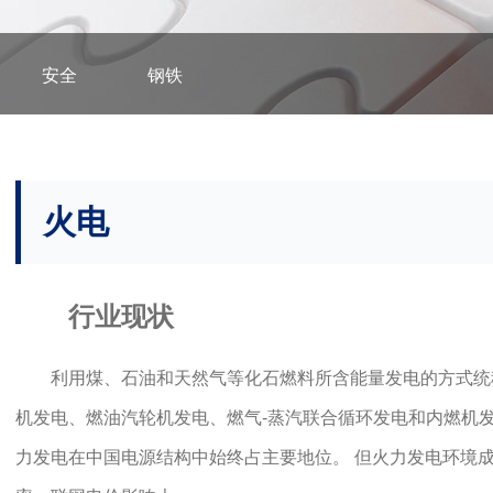
安全
钢铁
火电
行业现状
利用煤、石油和天然气等化石燃料所含能量发电的方式统
机发电、燃油汽轮机发电、燃气-蒸汽联合循环发电和内燃机
力发电在中国电源结构中始终占主要地位。 但火力发电环境