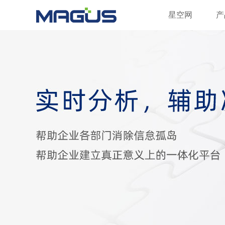
星空网
星空网
产