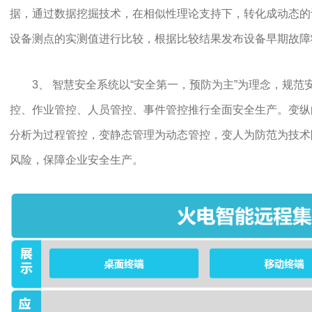
据，通过数据挖掘技术，在相似性理论支持下，转化成动态的
设备测点的实测值进行比较，根据比较结果发布设备早期故障
3、 智慧安全系统以“安全第一，预防为主”为理念，规
控、作业管控、人员管控、事件管控推行全面安全生产。变纵
分析为过程管控，变静态管理为动态管控，变人为防范为技术
风险，保障企业安全生产。