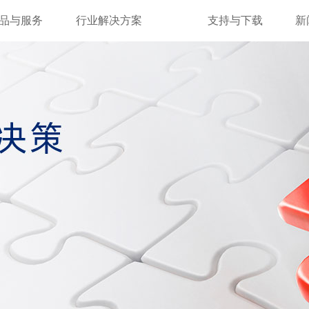
品与服务
行业解决方案
支持与下载
新